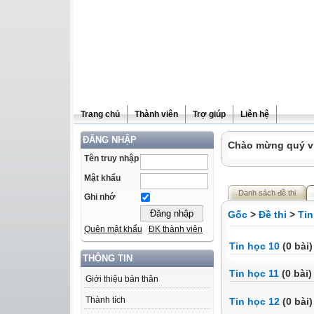
Trang chủ
Thành viên
Trợ giúp
Liên hệ
ĐĂNG NHẬP
Chào mừng quý vị 
Tên truy nhập
Mật khẩu
Danh sách đề thi
Ghi nhớ
Gốc
>
Đề thi
>
Tin
Quên mật khẩu
ĐK thành viên
Tin học 10
(0 bài)
THÔNG TIN
Tin học 11
(0 bài)
Giới thiệu bản thân
Thành tích
Tin học 12
(0 bài)